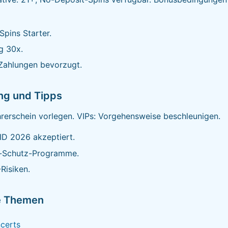
Spins Starter.
g 30x.
Zahlungen bevorzugt.
ung und Tipps
rerschein vorlegen. VIPs: Vorgehensweise beschleunigen.
 ID 2026 akzeptiert.
-Schutz-Programme.
Risiken.
e Themen
certs