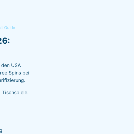
mit Guide
26:
in den USA
ree Spins bei
rifizierung.
 Tischspiele.
ng