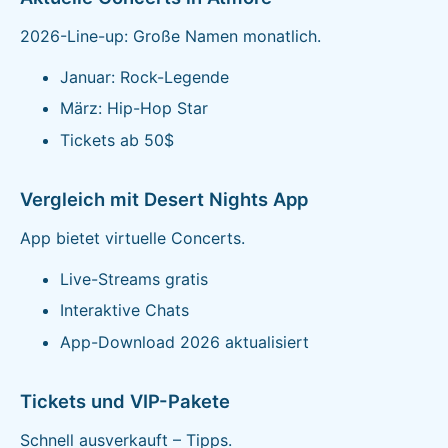
2026-Line-up: Große Namen monatlich.
Januar: Rock-Legende
März: Hip-Hop Star
Tickets ab 50$
Vergleich mit Desert Nights App
App bietet virtuelle Concerts.
Live-Streams gratis
Interaktive Chats
App-Download 2026 aktualisiert
Tickets und VIP-Pakete
Schnell ausverkauft – Tipps.