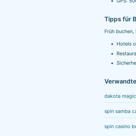
GPS: 50
Tipps für 
Früh buchen,
Hotels o
Restaur
Sicherhe
Verwandt
dakota magic
spin samba ca
spin casino 