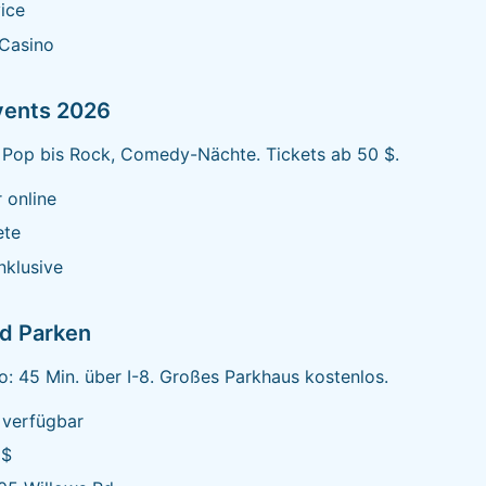
ice
Casino
vents 2026
 Pop bis Rock, Comedy-Nächte. Tickets ab 50 $.
 online
ete
nklusive
nd Parken
: 45 Min. über I-8. Großes Parkhaus kostenlos.
 verfügbar
 $