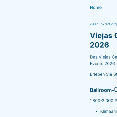
Home
kleanupkraft.or
Viejas 
2026
Das Viejas Ca
Events 2026. 
Erleben Sie S
Ballroom-
1.800-2.000 P
Klimaan