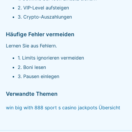
2. VIP-Level aufsteigen
3. Crypto-Auszahlungen
Häufige Fehler vermeiden
Lernen Sie aus Fehlern.
1. Limits ignorieren vermeiden
2. Boni lesen
3. Pausen einlegen
Verwandte Themen
win big with 888 sport s casino jackpots Übersicht