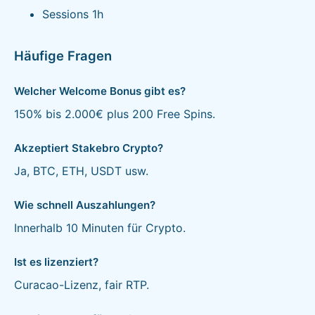
Sessions 1h
Häufige Fragen
Welcher Welcome Bonus gibt es?
150% bis 2.000€ plus 200 Free Spins.
Akzeptiert Stakebro Crypto?
Ja, BTC, ETH, USDT usw.
Wie schnell Auszahlungen?
Innerhalb 10 Minuten für Crypto.
Ist es lizenziert?
Curacao-Lizenz, fair RTP.