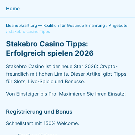
Home
kleanupkraft.org — Koalition für Gesunde Ernährung
/
Angebote
/
stakebro casino Tipps
Stakebro Casino Tipps:
Erfolgreich spielen 2026
Stakebro Casino ist der neue Star 2026: Crypto-
freundlich mit hohen Limits. Dieser Artikel gibt Tipps
für Slots, Live-Spiele und Bonusse.
Von Einsteiger bis Pro: Maximieren Sie Ihren Einsatz!
Registrierung und Bonus
Schnellstart mit 150% Welcome.