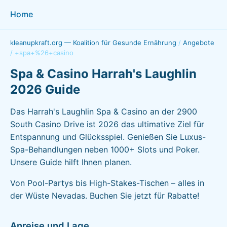
Home
kleanupkraft.org — Koalition für Gesunde Ernährung
/
Angebote
/
+spa+%26+casino
Spa & Casino Harrah's Laughlin
2026 Guide
Das Harrah's Laughlin Spa & Casino an der 2900
South Casino Drive ist 2026 das ultimative Ziel für
Entspannung und Glücksspiel. Genießen Sie Luxus-
Spa-Behandlungen neben 1000+ Slots und Poker.
Unsere Guide hilft Ihnen planen.
Von Pool-Partys bis High-Stakes-Tischen – alles in
der Wüste Nevadas. Buchen Sie jetzt für Rabatte!
Anreise und Lage