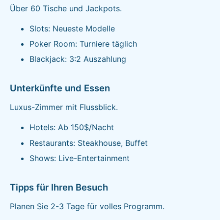
Über 60 Tische und Jackpots.
Slots: Neueste Modelle
Poker Room: Turniere täglich
Blackjack: 3:2 Auszahlung
Unterkünfte und Essen
Luxus-Zimmer mit Flussblick.
Hotels: Ab 150$/Nacht
Restaurants: Steakhouse, Buffet
Shows: Live-Entertainment
Tipps für Ihren Besuch
Planen Sie 2-3 Tage für volles Programm.