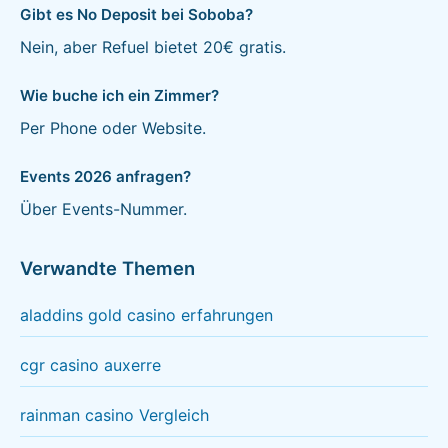
Gibt es No Deposit bei Soboba?
Nein, aber Refuel bietet 20€ gratis.
Wie buche ich ein Zimmer?
Per Phone oder Website.
Events 2026 anfragen?
Über Events-Nummer.
Verwandte Themen
aladdins gold casino erfahrungen
cgr casino auxerre
rainman casino Vergleich