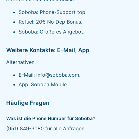
Soboba: Phone-Support top.
Refuel: 20€ No Dep Bonus.
Soboba: Größeres Angebot.
Weitere Kontakte: E-Mail, App
Alternativen.
E-Mail:
info@soboba.com
.
App: Soboba Mobile.
Häufige Fragen
Was ist die Phone Number für Soboba?
(951) 849-3080 für alle Anfragen.