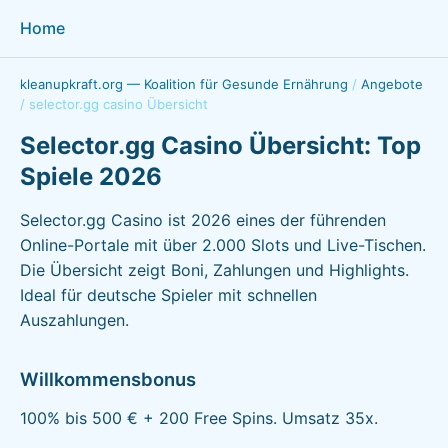
Home
kleanupkraft.org — Koalition für Gesunde Ernährung
/
Angebote
/
selector.gg casino Übersicht
Selector.gg Casino Übersicht: Top
Spiele 2026
Selector.gg Casino ist 2026 eines der führenden
Online-Portale mit über 2.000 Slots und Live-Tischen.
Die Übersicht zeigt Boni, Zahlungen und Highlights.
Ideal für deutsche Spieler mit schnellen
Auszahlungen.
Willkommensbonus
100% bis 500 € + 200 Free Spins. Umsatz 35x.