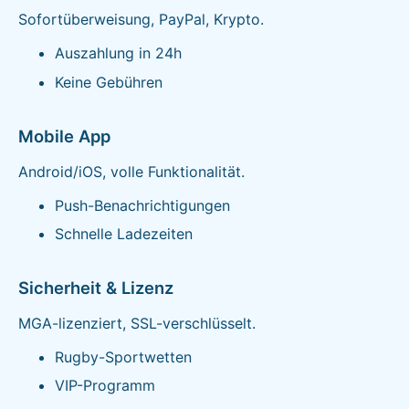
Sofortüberweisung, PayPal, Krypto.
Auszahlung in 24h
Keine Gebühren
Mobile App
Android/iOS, volle Funktionalität.
Push-Benachrichtigungen
Schnelle Ladezeiten
Sicherheit & Lizenz
MGA-lizenziert, SSL-verschlüsselt.
Rugby-Sportwetten
VIP-Programm