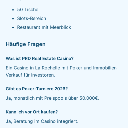
50 Tische
Slots-Bereich
Restaurant mit Meerblick
Häufige Fragen
Was ist PRD Real Estate Casino?
Ein Casino in La Rochelle mit Poker und Immobilien-
Verkauf für Investoren.
Gibt es Poker-Turniere 2026?
Ja, monatlich mit Preispools über 50.000€.
Kann ich vor Ort kaufen?
Ja, Beratung im Casino integriert.