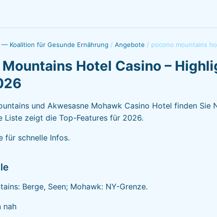
g — Koalition für Gesunde Ernährung
/
Angebote
/
pocono mountains hot
Mountains Hotel Casino – Highli
026
untains und Akwesasne Mohawk Casino Hotel finden Sie 
 Liste zeigt die Top-Features für 2026.
 für schnelle Infos.
le
ains: Berge, Seen; Mohawk: NY-Grenze.
 nah