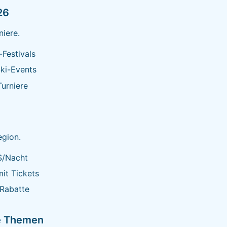
26
niere.
Festivals
ki-Events
urniere
egion.
$/Nacht
it Tickets
-Rabatte
e Themen