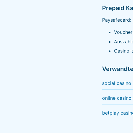
Prepaid K
Paysafecard: 
Voucher
Auszahl
Casino-s
Verwandt
social casino
online casino
betplay casin