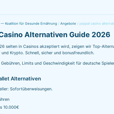
g — Koalition für Gesunde Ernährung
/
Angebote
/
paypal casino alterna
Casino Alternativen Guide 2026
6 selten in Casinos akzeptiert wird, zeigen wir Top-Altern
er und Krypto. Schnell, sicher und bonusfreundlich.
 Gebühren, Limits und Geschwindigkeit für deutsche Spieler
llet Alternativen
teller: Sofortüberweisungen.
ühren
is 10.000€