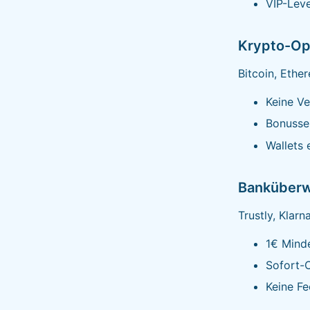
VIP-Leve
Krypto-Op
Bitcoin, Ethe
Keine Ve
Bonusse
Wallets
Banküberw
Trustly, Klarn
1€ Mind
Sofort-C
Keine Fe