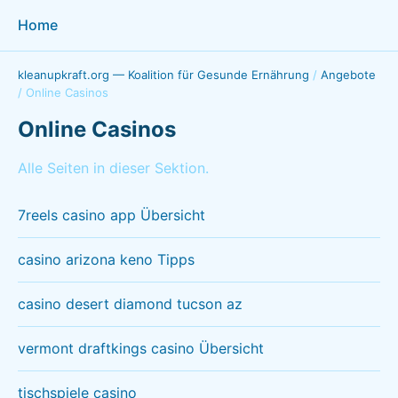
Home
kleanupkraft.org — Koalition für Gesunde Ernährung
/
Angebote
/
Online Casinos
Online Casinos
Alle Seiten in dieser Sektion.
7reels casino app Übersicht
casino arizona keno Tipps
casino desert diamond tucson az
vermont draftkings casino Übersicht
tischspiele casino