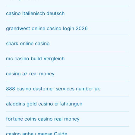
casino italienisch deutsch
grandwest online casino login 2026
shark online casino
mc casino build Vergleich
casino az real money
888 casino customer services number uk
aladdins gold casino erfahrungen
fortune coins casino real money
casino anbau mensa Guide