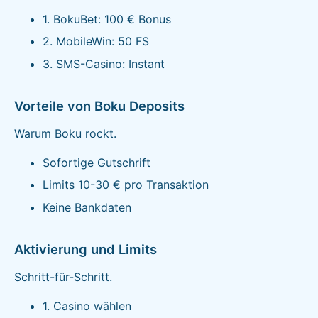
1. BokuBet: 100 € Bonus
2. MobileWin: 50 FS
3. SMS-Casino: Instant
Vorteile von Boku Deposits
Warum Boku rockt.
Sofortige Gutschrift
Limits 10-30 € pro Transaktion
Keine Bankdaten
Aktivierung und Limits
Schritt-für-Schritt.
1. Casino wählen