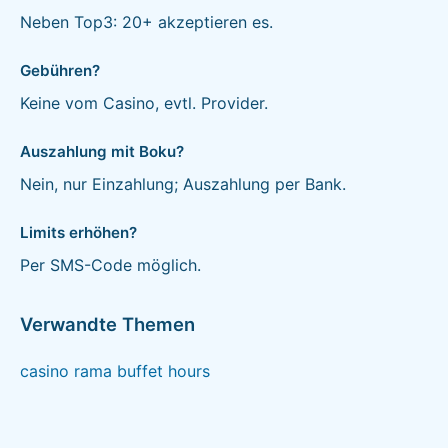
Neben Top3: 20+ akzeptieren es.
Gebühren?
Keine vom Casino, evtl. Provider.
Auszahlung mit Boku?
Nein, nur Einzahlung; Auszahlung per Bank.
Limits erhöhen?
Per SMS-Code möglich.
Verwandte Themen
casino rama buffet hours