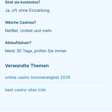
Sind sie kostenlos?
Ja, oft ohne Einzahlung.
Welche Casinos?
NetBet, Unibet und mehr.
Ablaufdatum?
Meist 30 Tage, prüfen Sie immer.
Verwandte Themen
online casino boomerangbet 2026
best casino sites irish