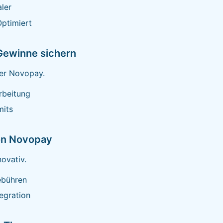
ler
ptimiert
 Gewinne sichern
er Novopay.
rbeitung
mits
von Novopay
novativ.
ebühren
egration