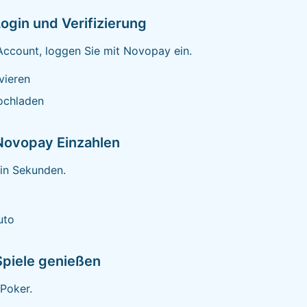
Login und Verifizierung
 Account, loggen Sie mit Novopay ein.
vieren
ochladen
 Novopay Einzahlen
in Sekunden.
uto
 Spiele genießen
 Poker.