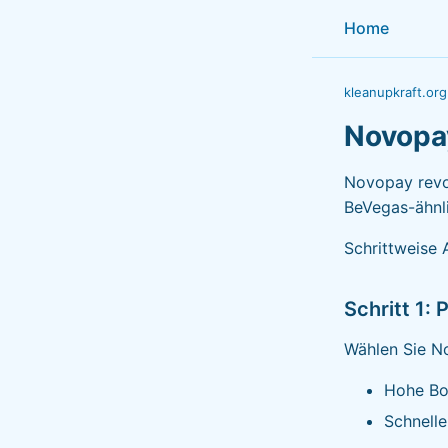
Home
kleanupkraft.or
Novopa
Novopay revol
BeVegas-ähnli
Schrittweise 
Schritt 1:
Wählen Sie N
Hohe Bo
Schnelle