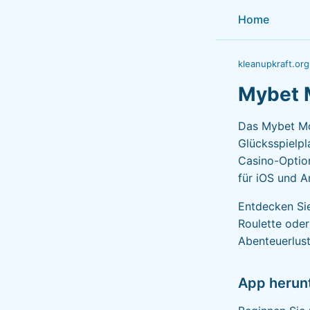
Home
kleanupkraft.or
Mybet 
Das Mybet Mo
Glücksspielpl
Casino-Option
für iOS und A
Entdecken Sie
Roulette oder
Abenteuerlust
App herunt