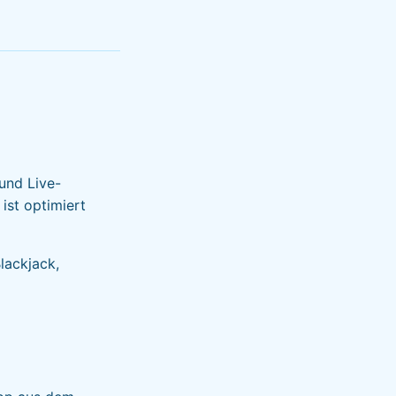
und Live-
ist optimiert
lackjack,