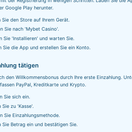
mit der Registrierung in wenigen Schritten. Laden Sie die 
r Google Play herunter.
n Sie den Store auf Ihrem Gerät.
n Sie nach 'Mybet Casino'.
n Sie 'Installieren' und warten Sie.
n Sie die App und erstellen Sie ein Konto.
ahlung tätigen
ich den Willkommensbonus durch Ihre erste Einzahlung. Unt
assen PayPal, Kreditkarte und Krypto.
n Sie sich ein.
 Sie zu 'Kasse'.
en Sie Einzahlungsmethode.
 Sie Betrag ein und bestätigen Sie.