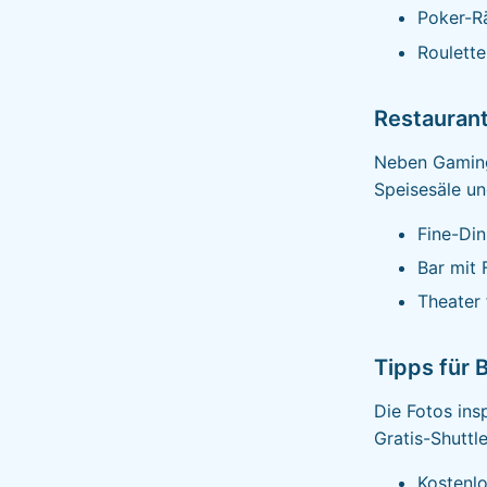
Poker-R
Roulette
Restauran
Neben Gaming
Speisesäle un
Fine-Din
Bar mit 
Theater
Tipps für 
Die Fotos ins
Gratis-Shuttl
Kostenlo