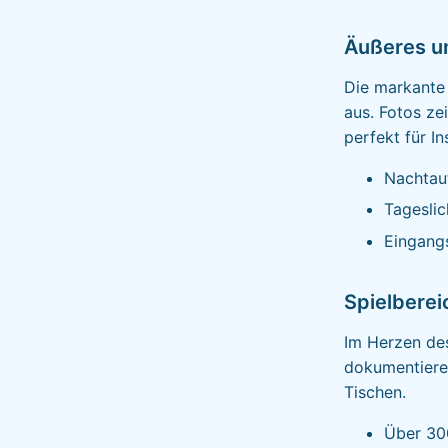
Äußeres u
Die markante
aus. Fotos ze
perfekt für 
Nachtau
Tageslic
Eingangs
Spielberei
Im Herzen des
dokumentieren
Tischen.
Über 300