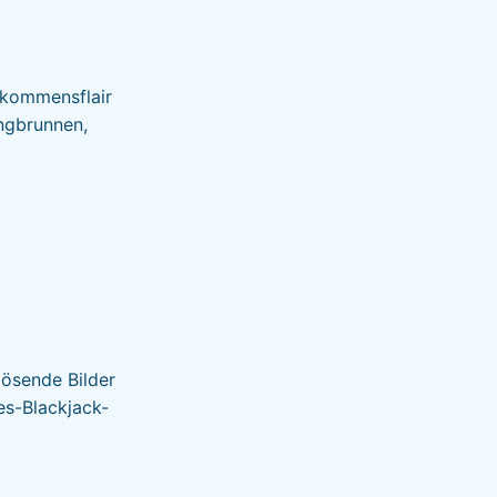
lkommensflair
ingbrunnen,
lösende Bilder
es-Blackjack-