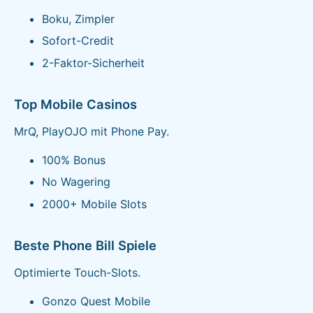
Boku, Zimpler
Sofort-Credit
2-Faktor-Sicherheit
Top Mobile Casinos
MrQ, PlayOJO mit Phone Pay.
100% Bonus
No Wagering
2000+ Mobile Slots
Beste Phone Bill Spiele
Optimierte Touch-Slots.
Gonzo Quest Mobile