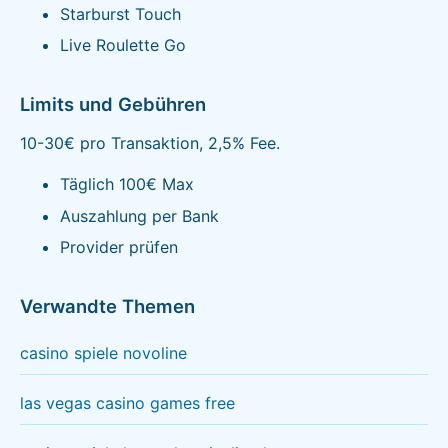
Starburst Touch
Live Roulette Go
Limits und Gebühren
10-30€ pro Transaktion, 2,5% Fee.
Täglich 100€ Max
Auszahlung per Bank
Provider prüfen
Verwandte Themen
casino spiele novoline
las vegas casino games free