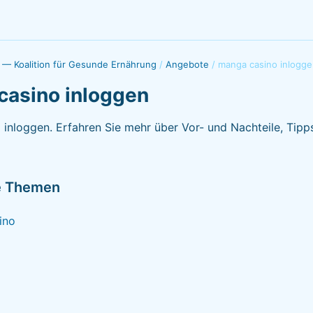
g — Koalition für Gesunde Ernährung
/
Angebote
/
manga casino inlogg
casino inloggen
inloggen. Erfahren Sie mehr über Vor- und Nachteile, Tipps
e Themen
ino