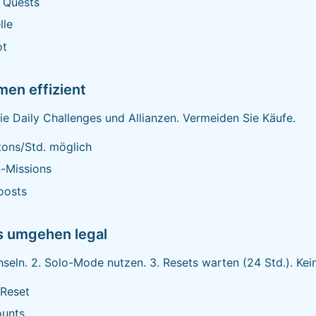
 Quests
lle
ot
men effizient
ie Daily Challenges und Allianzen. Vermeiden Sie Käufe.
tons/Std. möglich
-Missions
oosts
 umgehen legal
hseln. 2. Solo-Mode nutzen. 3. Resets warten (24 Std.). Kei
 Reset
ounts