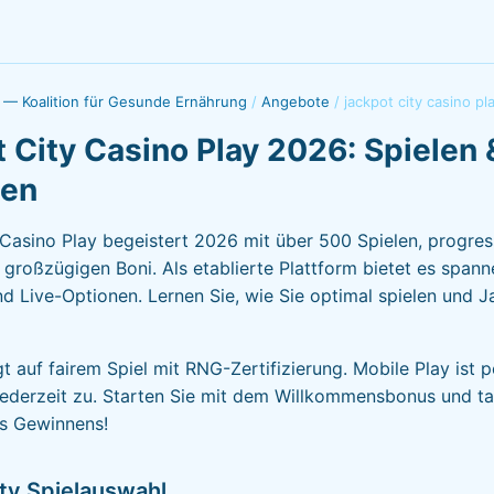
g — Koalition für Gesunde Ernährung
/
Angebote
/
jackpot city casino pl
 City Casino Play 2026: Spielen 
en
Casino Play begeistert 2026 mit über 500 Spielen, progres
großzügigen Boni. Als etablierte Plattform bietet es spann
nd Live-Optionen. Lernen Sie, wie Sie optimal spielen und 
t auf fairem Spiel mit RNG-Zertifizierung. Mobile Play ist p
 jederzeit zu. Starten Sie mit dem Willkommensbonus und ta
es Gewinnens!
ty Spielauswahl