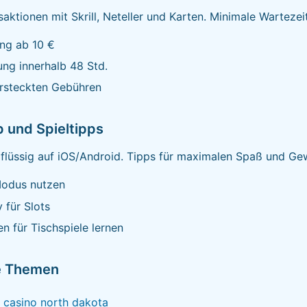
saktionen mit Skrill, Neteller und Karten. Minimale Wartezei
ng ab 10 €
ng innerhalb 48 Std.
ersteckten Gebühren
 und Spieltipps
 flüssig auf iOS/Android. Tipps für maximalen Spaß und Ge
odus nutzen
 für Slots
en für Tischspiele lernen
e Themen
 casino north dakota