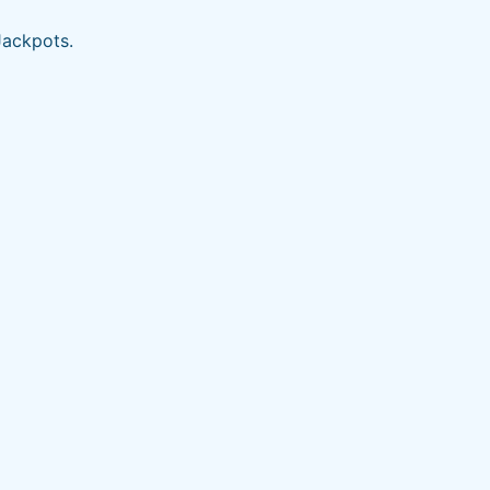
Jackpots.