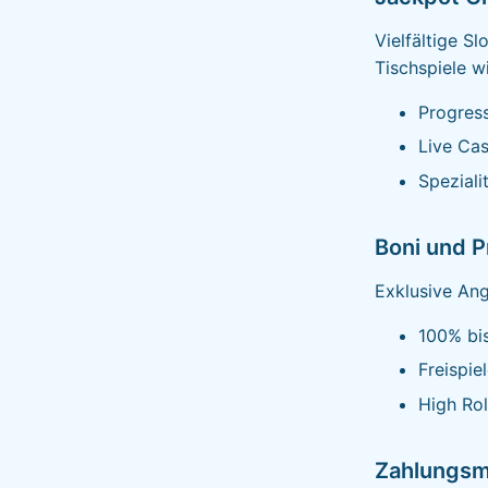
Vielfältige S
Tischspiele w
Progress
Live Cas
Speziali
Boni und 
Exklusive Ang
100% bi
Freispie
High Rol
Zahlungsm