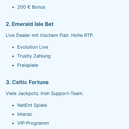
200 € Bonus
2. Emerald Isle Bet
Live Dealer mit irischem Flair. Hohe RTP.
Evolution Live
Trustly Zahlung
Freispiele
3. Celtic Fortune
Viele Jackpots. Irish Support-Team.
NetEnt Spiele
Interac
VIP-Programm