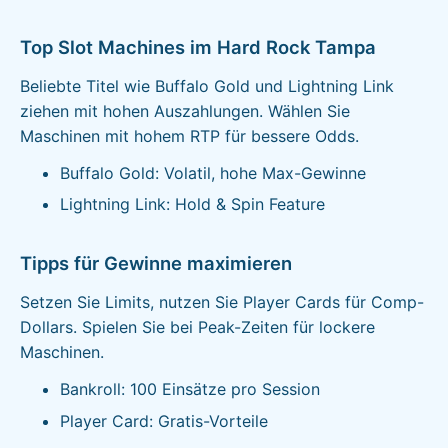
Top Slot Machines im Hard Rock Tampa
Beliebte Titel wie Buffalo Gold und Lightning Link
ziehen mit hohen Auszahlungen. Wählen Sie
Maschinen mit hohem RTP für bessere Odds.
Buffalo Gold: Volatil, hohe Max-Gewinne
Lightning Link: Hold & Spin Feature
Tipps für Gewinne maximieren
Setzen Sie Limits, nutzen Sie Player Cards für Comp-
Dollars. Spielen Sie bei Peak-Zeiten für lockere
Maschinen.
Bankroll: 100 Einsätze pro Session
Player Card: Gratis-Vorteile