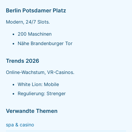
Berlin Potsdamer Platz
Modern, 24/7 Slots.
200 Maschinen
Nähe Brandenburger Tor
Trends 2026
Online-Wachstum, VR-Casinos.
White Lion: Mobile
Regulierung: Strenger
Verwandte Themen
spa & casino