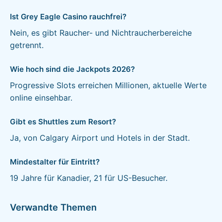
Ist Grey Eagle Casino rauchfrei?
Nein, es gibt Raucher- und Nichtraucherbereiche
getrennt.
Wie hoch sind die Jackpots 2026?
Progressive Slots erreichen Millionen, aktuelle Werte
online einsehbar.
Gibt es Shuttles zum Resort?
Ja, von Calgary Airport und Hotels in der Stadt.
Mindestalter für Eintritt?
19 Jahre für Kanadier, 21 für US-Besucher.
Verwandte Themen