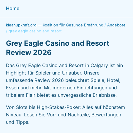
Home
kleanupkraft.org — Koalition für Gesunde Ernährung
/
Angebote
/
grey eagle casino and resort
Grey Eagle Casino and Resort
Review 2026
Das Grey Eagle Casino and Resort in Calgary ist ein
Highlight für Spieler und Urlauber. Unsere
umfassende Review 2026 beleuchtet Spiele, Hotel,
Essen und mehr. Mit modernen Einrichtungen und
tribalem Flair bietet es unvergessliche Erlebnisse.
Von Slots bis High-Stakes-Poker: Alles auf höchstem
Niveau. Lesen Sie Vor- und Nachteile, Bewertungen
und Tipps.