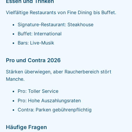
Essen und Trinken
Vielfältige Restaurants von Fine Dining bis Buffet.
Signature-Restaurant: Steakhouse
Buffet: International
Bars: Live-Musik
Pro und Contra 2026
Stärken überwiegen, aber Raucherbereich stört
Manche.
Pro: Toller Service
Pro: Hohe Auszahlungsraten
Contra: Parken gebührenpflichtig
Häufige Fragen