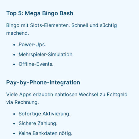
Top 5: Mega Bingo Bash
Bingo mit Slots-Elementen. Schnell und süchtig
machend.
Power-Ups.
Mehrspieler-Simulation.
Offline-Events.
Pay-by-Phone-Integration
Viele Apps erlauben nahtlosen Wechsel zu Echtgeld
via Rechnung.
Sofortige Aktivierung.
Sichere Zahlung.
Keine Bankdaten nötig.