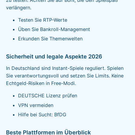
verlängern.
Testen Sie RTP-Werte
Üben Sie Bankroll-Management
Erkunden Sie Themenwelten
Sicherheit und legale Aspekte 2026
In Deutschland sind Instant-Spiele reguliert. Spielen
Sie verantwortungsvoll und setzen Sie Limits. Keine
Echtgeld-Risiken in Free-Modi.
DEUTSCHE Lizenz prüfen
VPN vermeiden
Hilfe bei Sucht: BfDG
Beste Plattformen im Überblick