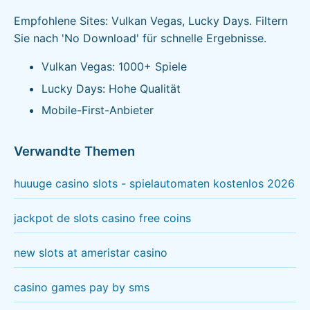
Empfohlene Sites: Vulkan Vegas, Lucky Days. Filtern
Sie nach 'No Download' für schnelle Ergebnisse.
Vulkan Vegas: 1000+ Spiele
Lucky Days: Hohe Qualität
Mobile-First-Anbieter
Verwandte Themen
huuuge casino slots - spielautomaten kostenlos 2026
jackpot de slots casino free coins
new slots at ameristar casino
casino games pay by sms