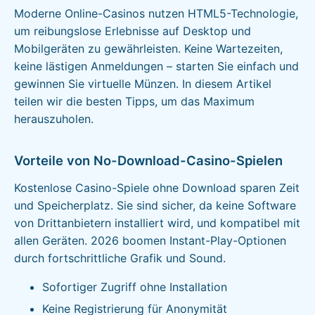
Moderne Online-Casinos nutzen HTML5-Technologie,
um reibungslose Erlebnisse auf Desktop und
Mobilgeräten zu gewährleisten. Keine Wartezeiten,
keine lästigen Anmeldungen – starten Sie einfach und
gewinnen Sie virtuelle Münzen. In diesem Artikel
teilen wir die besten Tipps, um das Maximum
herauszuholen.
Vorteile von No-Download-Casino-Spielen
Kostenlose Casino-Spiele ohne Download sparen Zeit
und Speicherplatz. Sie sind sicher, da keine Software
von Drittanbietern installiert wird, und kompatibel mit
allen Geräten. 2026 boomen Instant-Play-Optionen
durch fortschrittliche Grafik und Sound.
Sofortiger Zugriff ohne Installation
Keine Registrierung für Anonymität