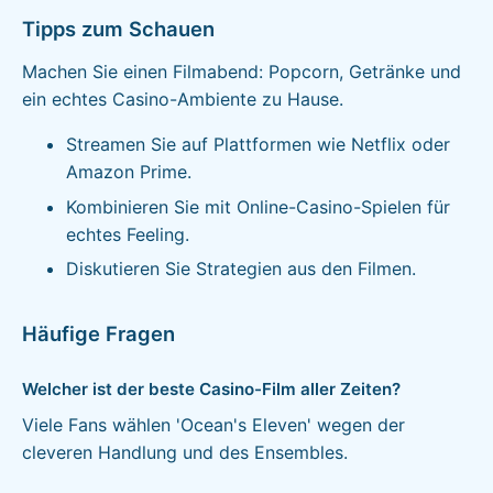
Tipps zum Schauen
Machen Sie einen Filmabend: Popcorn, Getränke und
ein echtes Casino-Ambiente zu Hause.
Streamen Sie auf Plattformen wie Netflix oder
Amazon Prime.
Kombinieren Sie mit Online-Casino-Spielen für
echtes Feeling.
Diskutieren Sie Strategien aus den Filmen.
Häufige Fragen
Welcher ist der beste Casino-Film aller Zeiten?
Viele Fans wählen 'Ocean's Eleven' wegen der
cleveren Handlung und des Ensembles.