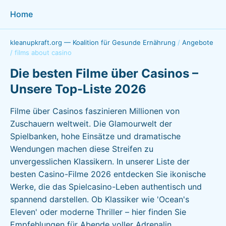
Home
kleanupkraft.org — Koalition für Gesunde Ernährung
/
Angebote
/
films about casino
Die besten Filme über Casinos –
Unsere Top-Liste 2026
Filme über Casinos faszinieren Millionen von
Zuschauern weltweit. Die Glamourwelt der
Spielbanken, hohe Einsätze und dramatische
Wendungen machen diese Streifen zu
unvergesslichen Klassikern. In unserer Liste der
besten Casino-Filme 2026 entdecken Sie ikonische
Werke, die das Spielcasino-Leben authentisch und
spannend darstellen. Ob Klassiker wie 'Ocean's
Eleven' oder moderne Thriller – hier finden Sie
Empfehlungen für Abende voller Adrenalin.