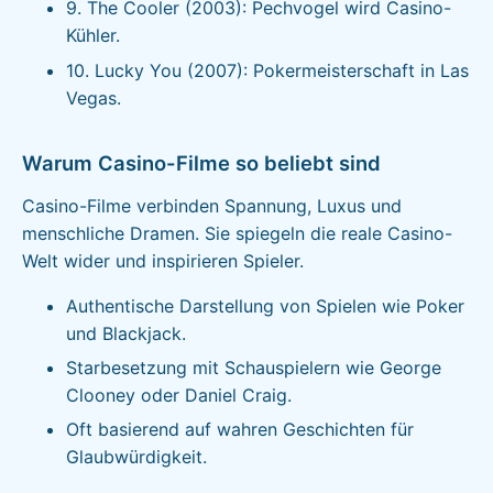
9. The Cooler (2003): Pechvogel wird Casino-
Kühler.
10. Lucky You (2007): Pokermeisterschaft in Las
Vegas.
Warum Casino-Filme so beliebt sind
Casino-Filme verbinden Spannung, Luxus und
menschliche Dramen. Sie spiegeln die reale Casino-
Welt wider und inspirieren Spieler.
Authentische Darstellung von Spielen wie Poker
und Blackjack.
Starbesetzung mit Schauspielern wie George
Clooney oder Daniel Craig.
Oft basierend auf wahren Geschichten für
Glaubwürdigkeit.