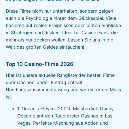
Diese Filme nicht nur unterhalten, sondern zeigen
auch die Psychologie hinter dem Glücksspiel. Viele
basieren auf realen Ereignissen oder bieten Einblicke
in Strategien und Risiken. Ideal für Casino-Fans, die
mehr als nur zocken wollen. Lassen Sie uns in die
Welt des großen Geldes eintauchen!
Top 10 Casino-Filme 2026
Hier ist unsere aktuelle Rangliste der besten Filme
über Casinos. Jeder Eintrag enthält
Handlungszusammenfassung und warum er ein Muss
ist.
1. Ocean's Eleven (2001): Meisterdieb Danny
Ocean plant den Raub dreier Casinos in Las
Vegas. Perfekte Mischung aus Action und