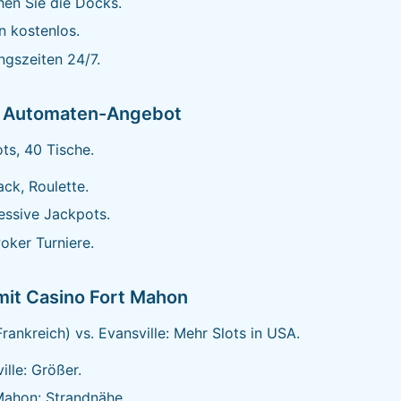
hen Sie die Docks.
n kostenlos.
ngszeiten 24/7.
d Automaten-Angebot
ts, 40 Tische.
ack, Roulette.
essive Jackpots.
Poker Turniere.
mit Casino Fort Mahon
rankreich) vs. Evansville: Mehr Slots in USA.
ille: Größer.
Mahon: Strandnähe.