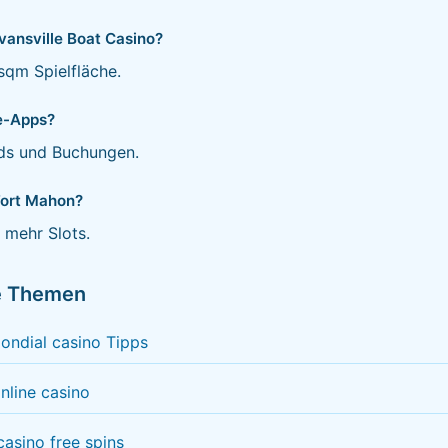
vansville Boat Casino?
sqm Spielfläche.
e-Apps?
rds und Buchungen.
Fort Mahon?
t mehr Slots.
e Themen
ndial casino Tipps
online casino
casino free spins