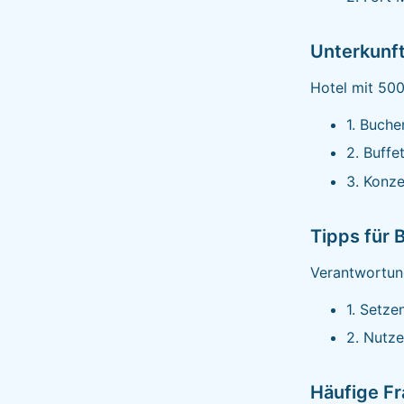
Unterkunft
Hotel mit 500
1. Buche
2. Buffe
3. Konze
Tipps für
Verantwortung
1. Setzen
2. Nutze
Häufige F