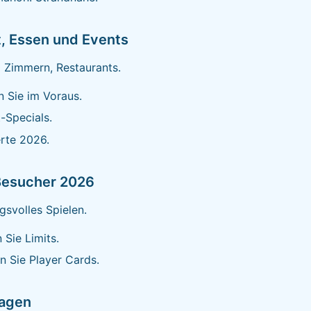
, Essen und Events
 Zimmern, Restaurants.
n Sie im Voraus.
t-Specials.
rte 2026.
 Besucher 2026
svolles Spielen.
 Sie Limits.
n Sie Player Cards.
ragen