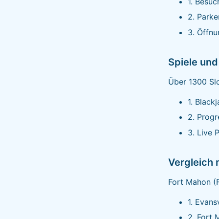
1. Besuc
2. Parke
3. Öffnu
Spiele un
Über 1300 Slo
1. Blackj
2. Progr
3. Live 
Vergleich 
Fort Mahon (F
1. Evansv
2. Fort 