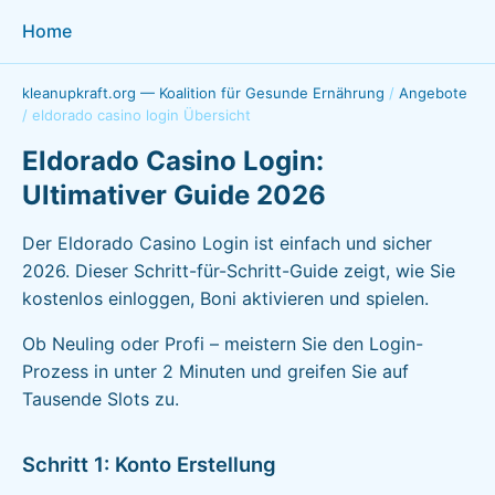
Home
kleanupkraft.org — Koalition für Gesunde Ernährung
/
Angebote
/
eldorado casino login Übersicht
Eldorado Casino Login:
Ultimativer Guide 2026
Der Eldorado Casino Login ist einfach und sicher
2026. Dieser Schritt-für-Schritt-Guide zeigt, wie Sie
kostenlos einloggen, Boni aktivieren und spielen.
Ob Neuling oder Profi – meistern Sie den Login-
Prozess in unter 2 Minuten und greifen Sie auf
Tausende Slots zu.
Schritt 1: Konto Erstellung