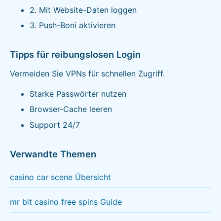
2. Mit Website-Daten loggen
3. Push-Boni aktivieren
Tipps für reibungslosen Login
Vermeiden Sie VPNs für schnellen Zugriff.
Starke Passwörter nutzen
Browser-Cache leeren
Support 24/7
Verwandte Themen
casino car scene Übersicht
mr bit casino free spins Guide