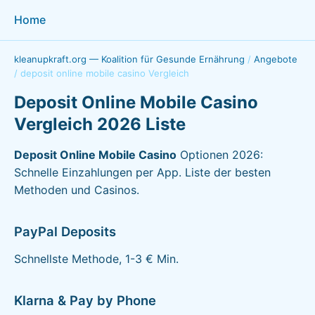
Home
kleanupkraft.org — Koalition für Gesunde Ernährung
/
Angebote
/
deposit online mobile casino Vergleich
Deposit Online Mobile Casino
Vergleich 2026 Liste
Deposit Online Mobile Casino
Optionen 2026:
Schnelle Einzahlungen per App. Liste der besten
Methoden und Casinos.
PayPal Deposits
Schnellste Methode, 1-3 € Min.
Klarna & Pay by Phone