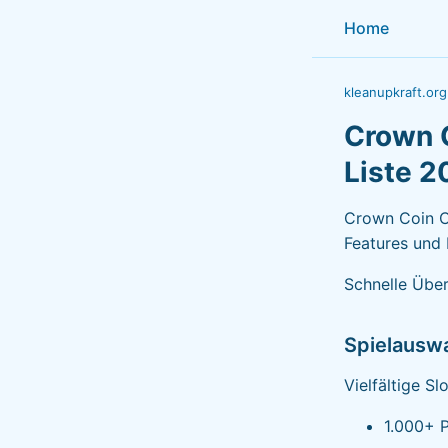
Home
kleanupkraft.or
Crown C
Liste 2
Crown Coin Ca
Features und
Schnelle Über
Spielauswa
Vielfältige Sl
1.000+ P