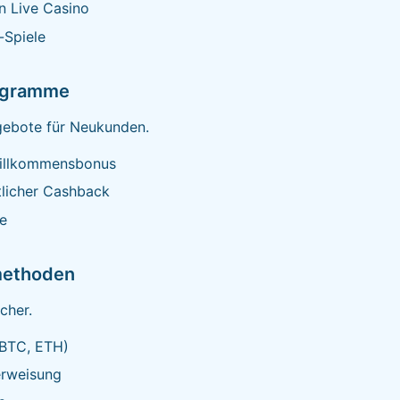
n Live Casino
-Spiele
ogramme
ebote für Neukunden.
illkommensbonus
licher Cashback
le
methoden
cher.
(BTC, ETH)
rweisung