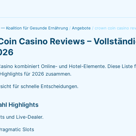
g — Koalition für Gesunde Ernährung
/
Angebote
/
crown coin casino re
oin Casino Reviews – Vollständ
026
sino kombiniert Online- und Hotel-Elemente. Diese Liste f
 Highlights für 2026 zusammen.
sicht für schnelle Entscheidungen.
hl Highlights
ots und Live-Dealer.
ragmatic Slots