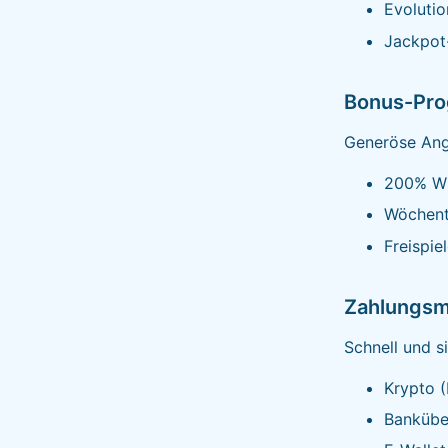
Evolutio
Jackpot
Bonus-Pr
Generöse Ang
200% W
Wöchent
Freispie
Zahlungs
Schnell und si
Krypto 
Bankübe