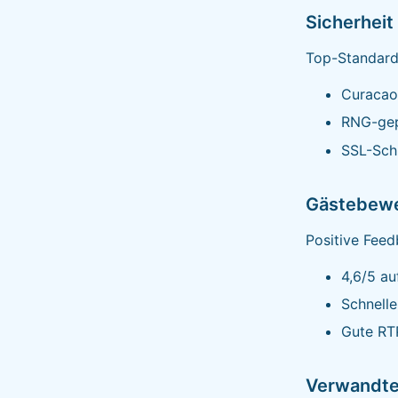
Sicherheit
Top-Standard
Curacao
RNG-gep
SSL-Sch
Gästebew
Positive Feed
4,6/5 au
Schnell
Gute RT
Verwandt