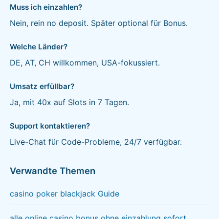
Muss ich einzahlen?
Nein, rein no deposit. Später optional für Bonus.
Welche Länder?
DE, AT, CH willkommen, USA-fokussiert.
Umsatz erfüllbar?
Ja, mit 40x auf Slots in 7 Tagen.
Support kontaktieren?
Live-Chat für Code-Probleme, 24/7 verfügbar.
Verwandte Themen
casino poker blackjack Guide
alle online casino bonus ohne einzahlung sofort