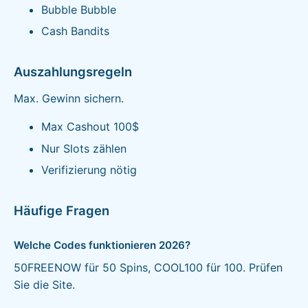
Bubble Bubble
Cash Bandits
Auszahlungsregeln
Max. Gewinn sichern.
Max Cashout 100$
Nur Slots zählen
Verifizierung nötig
Häufige Fragen
Welche Codes funktionieren 2026?
50FREENOW für 50 Spins, COOL100 für 100. Prüfen
Sie die Site.