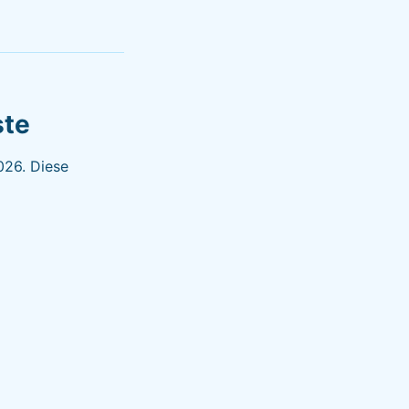
ste
026. Diese