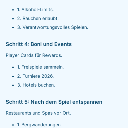
1. Alkohol-Limits.
2. Rauchen erlaubt.
3. Verantwortungsvolles Spielen.
Schritt 4: Boni und Events
Player Cards für Rewards.
1. Freispiele sammeln.
2. Turniere 2026.
3. Hotels buchen.
Schritt 5: Nach dem Spiel entspannen
Restaurants und Spas vor Ort.
1. Bergwanderungen.