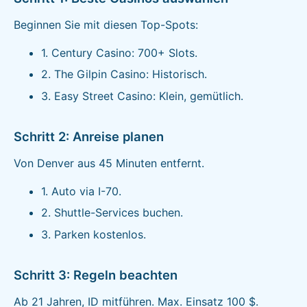
Beginnen Sie mit diesen Top-Spots:
1. Century Casino: 700+ Slots.
2. The Gilpin Casino: Historisch.
3. Easy Street Casino: Klein, gemütlich.
Schritt 2: Anreise planen
Von Denver aus 45 Minuten entfernt.
1. Auto via I-70.
2. Shuttle-Services buchen.
3. Parken kostenlos.
Schritt 3: Regeln beachten
Ab 21 Jahren, ID mitführen. Max. Einsatz 100 $.