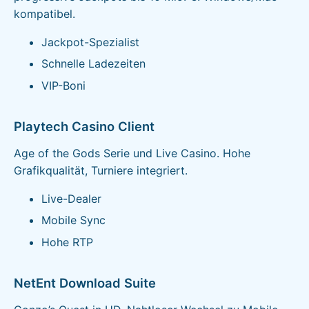
kompatibel.
Jackpot-Spezialist
Schnelle Ladezeiten
VIP-Boni
Playtech Casino Client
Age of the Gods Serie und Live Casino. Hohe
Grafikqualität, Turniere integriert.
Live-Dealer
Mobile Sync
Hohe RTP
NetEnt Download Suite