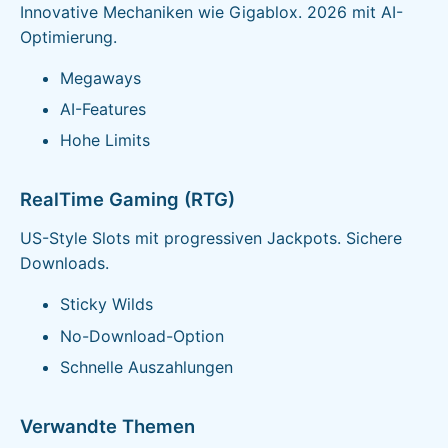
Innovative Mechaniken wie Gigablox. 2026 mit AI-
Optimierung.
Megaways
AI-Features
Hohe Limits
RealTime Gaming (RTG)
US-Style Slots mit progressiven Jackpots. Sichere
Downloads.
Sticky Wilds
No-Download-Option
Schnelle Auszahlungen
Verwandte Themen