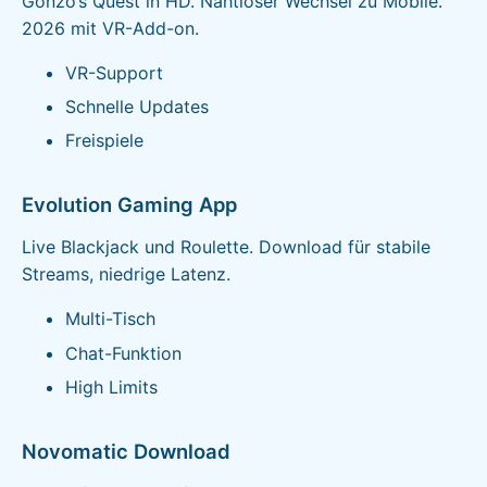
Gonzo’s Quest in HD. Nahtloser Wechsel zu Mobile.
2026 mit VR-Add-on.
VR-Support
Schnelle Updates
Freispiele
Evolution Gaming App
Live Blackjack und Roulette. Download für stabile
Streams, niedrige Latenz.
Multi-Tisch
Chat-Funktion
High Limits
Novomatic Download