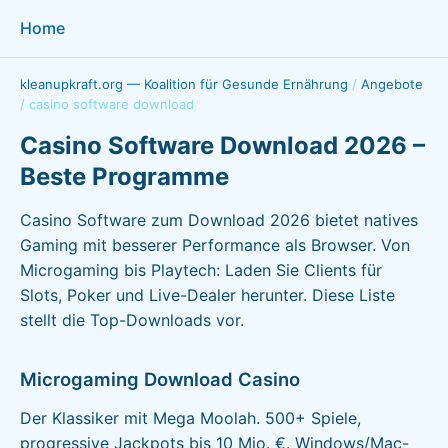
Home
kleanupkraft.org — Koalition für Gesunde Ernährung
/
Angebote
/
casino software download
Casino Software Download 2026 –
Beste Programme
Casino Software zum Download 2026 bietet natives
Gaming mit besserer Performance als Browser. Von
Microgaming bis Playtech: Laden Sie Clients für
Slots, Poker und Live-Dealer herunter. Diese Liste
stellt die Top-Downloads vor.
Microgaming Download Casino
Der Klassiker mit Mega Moolah. 500+ Spiele,
progressive Jackpots bis 10 Mio. €. Windows/Mac-