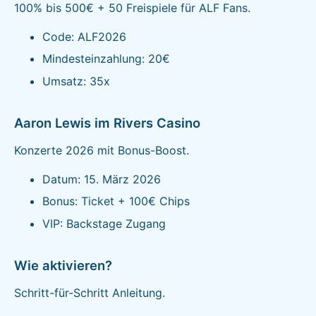
100% bis 500€ + 50 Freispiele für ALF Fans.
Code: ALF2026
Mindesteinzahlung: 20€
Umsatz: 35x
Aaron Lewis im Rivers Casino
Konzerte 2026 mit Bonus-Boost.
Datum: 15. März 2026
Bonus: Ticket + 100€ Chips
VIP: Backstage Zugang
Wie aktivieren?
Schritt-für-Schritt Anleitung.