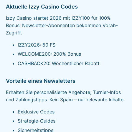
Aktuelle Izzy Casino Codes
Izzy Casino startet 2026 mit IZZY100 für 100%
Bonus. Newsletter-Abonnenten bekommen Vorab-
Zugriff.
IZZY2026: 50 FS
WELCOME200: 200% Bonus
CASHBACK20: Wöchentlicher Rabatt
Vorteile eines Newsletters
Erhalten Sie personalisierte Angebote, Turnier-Infos
und Zahlungstipps. Kein Spam – nur relevante Inhalte.
Exklusive Codes
Strategie-Guides
Sicherheitstipps