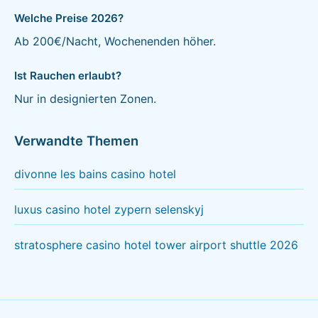
Welche Preise 2026?
Ab 200€/Nacht, Wochenenden höher.
Ist Rauchen erlaubt?
Nur in designierten Zonen.
Verwandte Themen
divonne les bains casino hotel
luxus casino hotel zypern selenskyj
stratosphere casino hotel tower airport shuttle 2026