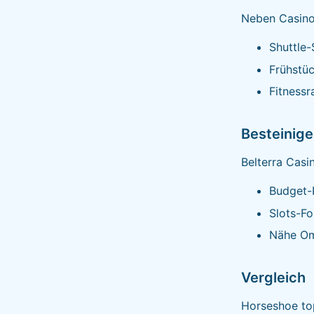
Neben Casino,
Shuttle-
Frühstüc
Fitness
Besteinige
Belterra Casi
Budget
Slots-F
Nähe O
Vergleich
Horseshoe top