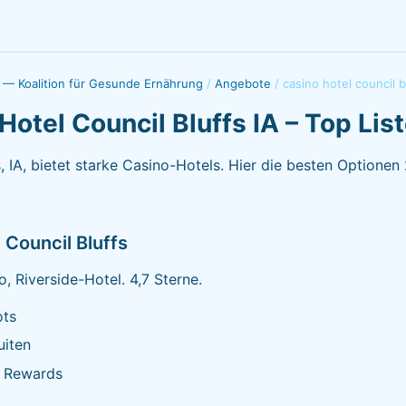
g — Koalition für Gesunde Ernährung
/
Angebote
/
casino hotel council b
Hotel Council Bluffs IA – Top Lis
s, IA, bietet starke Casino-Hotels. Hier die besten Optionen
Council Bluffs
, Riverside-Hotel. 4,7 Sterne.
ots
uiten
s Rewards