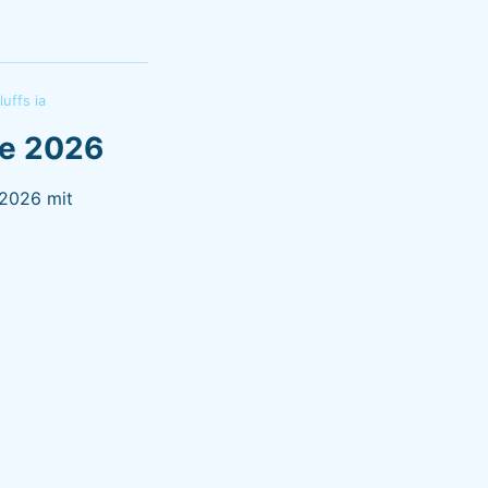
luffs ia
te 2026
 2026 mit