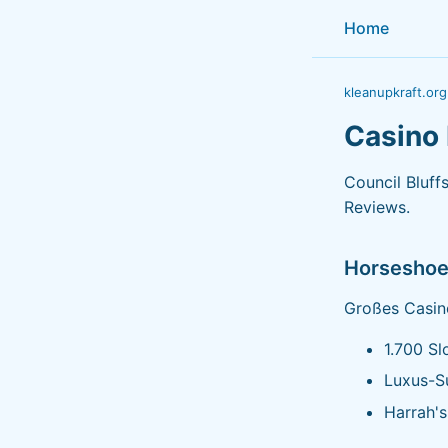
Home
kleanupkraft.or
Casino 
Council Bluff
Reviews.
Horseshoe 
Großes Casino
1.700 Sl
Luxus-S
Harrah'