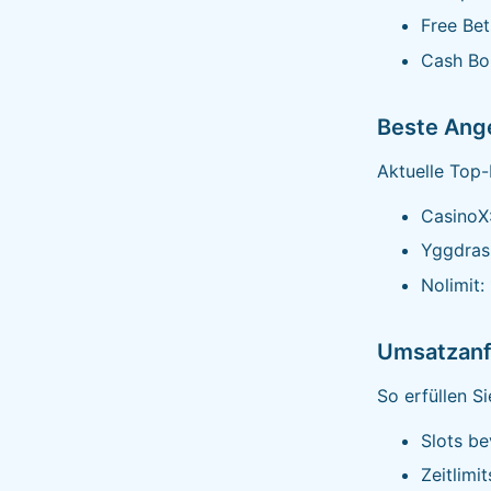
Free Bet
Cash Bo
Beste Ang
Aktuelle Top-
CasinoX
Yggdrasi
Nolimit
Umsatzanf
So erfüllen Si
Slots b
Zeitlimi