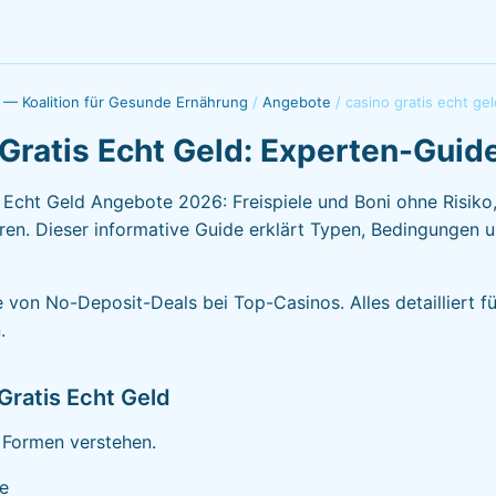
g — Koalition für Gesunde Ernährung
/
Angebote
/
casino gratis echt gel
Gratis Echt Geld: Experten-Guid
 Echt Geld Angebote 2026: Freispiele und Boni ohne Risiko,
en. Dieser informative Guide erklärt Typen, Bedingungen 
ie von No-Deposit-Deals bei Top-Casinos. Alles detailliert 
.
Gratis Echt Geld
 Formen verstehen.
le