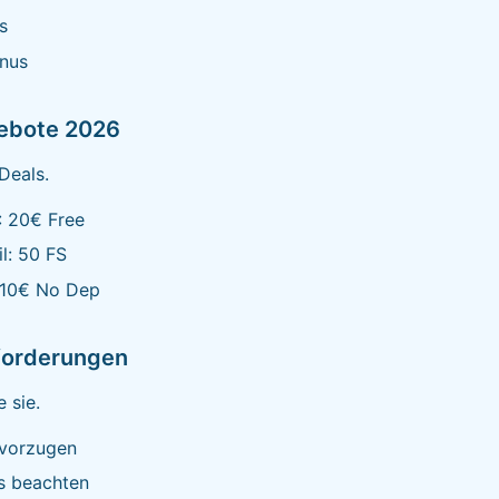
s
nus
ebote 2026
Deals.
: 20€ Free
l: 50 FS
: 10€ No Dep
orderungen
e sie.
evorzugen
ts beachten