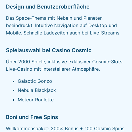
Design und Benutzeroberfläche
Das Space-Thema mit Nebeln und Planeten
beeindruckt. Intuitive Navigation auf Desktop und
Mobile. Schnelle Ladezeiten auch bei Live-Streams.
Spielauswahl bei Casino Cosmic
Über 2000 Spiele, inklusive exklusiver Cosmic-Slots.
Live-Casino mit interstellarer Atmosphäre.
Galactic Gonzo
Nebula Blackjack
Meteor Roulette
Boni und Free Spins
Willkommenspaket: 200% Bonus + 100 Cosmic Spins.