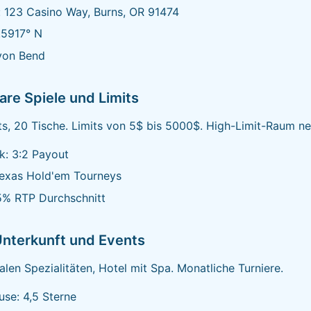
: 123 Casino Way, Burns, OR 91474
.5917° N
 von Bend
are Spiele und Limits
s, 20 Tische. Limits von 5$ bis 5000$. High-Limit-Raum n
k: 3:2 Payout
Texas Hold'em Tourneys
5% RTP Durchschnitt
Unterkunft und Events
alen Spezialitäten, Hotel mit Spa. Monatliche Turniere.
se: 4,5 Sterne