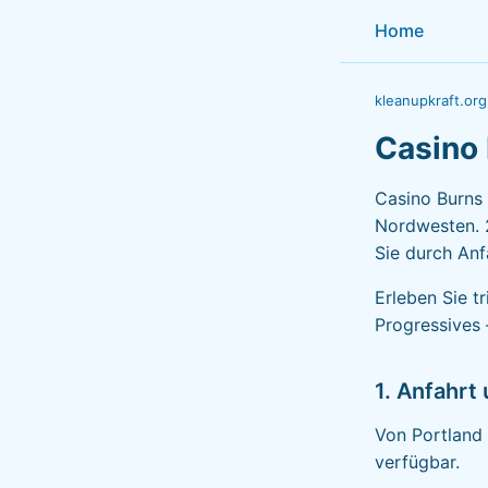
Home
kleanupkraft.or
Casino
Casino Burns O
Nordwesten. 2
Sie durch Anf
Erleben Sie t
Progressives –
1. Anfahrt
Von Portland 
verfügbar.