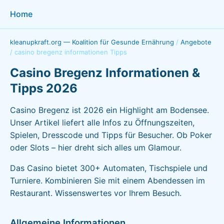
Home
kleanupkraft.org — Koalition für Gesunde Ernährung
/
Angebote
/
casino bregenz informationen Tipps
Casino Bregenz Informationen &
Tipps 2026
Casino Bregenz ist 2026 ein Highlight am Bodensee.
Unser Artikel liefert alle Infos zu Öffnungszeiten,
Spielen, Dresscode und Tipps für Besucher. Ob Poker
oder Slots – hier dreht sich alles um Glamour.
Das Casino bietet 300+ Automaten, Tischspiele und
Turniere. Kombinieren Sie mit einem Abendessen im
Restaurant. Wissenswertes vor Ihrem Besuch.
Allgemeine Informationen