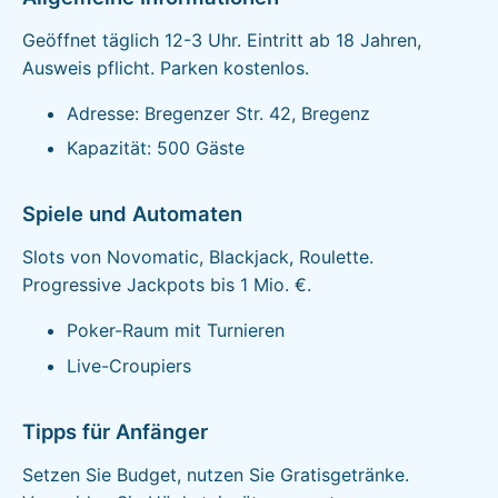
Geöffnet täglich 12-3 Uhr. Eintritt ab 18 Jahren,
Ausweis pflicht. Parken kostenlos.
Adresse: Bregenzer Str. 42, Bregenz
Kapazität: 500 Gäste
Spiele und Automaten
Slots von Novomatic, Blackjack, Roulette.
Progressive Jackpots bis 1 Mio. €.
Poker-Raum mit Turnieren
Live-Croupiers
Tipps für Anfänger
Setzen Sie Budget, nutzen Sie Gratisgetränke.