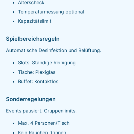
Alterscheck
Temperaturmessung optional
Kapazitätslimit
Spielbereichsregeln
Automatische Desinfektion und Belüftung.
Slots: Ständige Reinigung
Tische: Plexiglas
Buffet: Kontaktlos
Sonderregelungen
Events pausiert, Gruppenlimits.
Max. 4 Personen/Tisch
Kein Rauchen drinnen