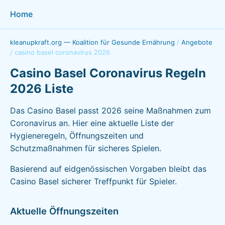
Home
kleanupkraft.org — Koalition für Gesunde Ernährung
/
Angebote
/
casino basel coronavirus 2026
Casino Basel Coronavirus Regeln
2026 Liste
Das Casino Basel passt 2026 seine Maßnahmen zum
Coronavirus an. Hier eine aktuelle Liste der
Hygieneregeln, Öffnungszeiten und
Schutzmaßnahmen für sicheres Spielen.
Basierend auf eidgenössischen Vorgaben bleibt das
Casino Basel sicherer Treffpunkt für Spieler.
Aktuelle Öffnungszeiten