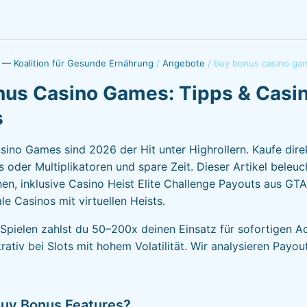
g — Koalition für Gesunde Ernährung
/
Angebote
/
buy bonus casino ga
us Casino Games: Tipps & Casin
s
ino Games sind 2026 der Hit unter Highrollern. Kaufe dire
s oder Multiplikatoren und spare Zeit. Dieser Artikel beleuc
en, inklusive Casino Heist Elite Challenge Payouts aus GTA
le Casinos mit virtuellen Heists.
Spielen zahlst du 50–200x deinen Einsatz für sofortigen Ac
rativ bei Slots mit hohem Volatilität. Wir analysieren Payou
Buy Bonus Features?