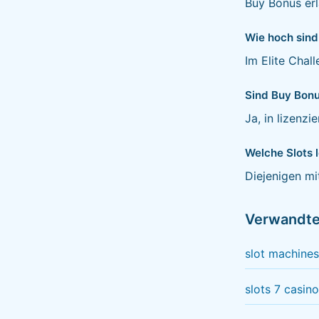
Buy Bonus erl
Wie hoch sind
Im Elite Chall
Sind Buy Bonu
Ja, in lizenzi
Welche Slots 
Diejenigen mi
Verwandt
slot machines
slots 7 casin