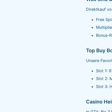
Direktkauf vo
Free Spi
Multiplie
Bonus-R
Top Buy B
Unsere Favor
Slot 1: 
Slot 2: 
Slot 3: 
Casino Hei
In GTA: Bis 3