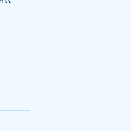
tion.