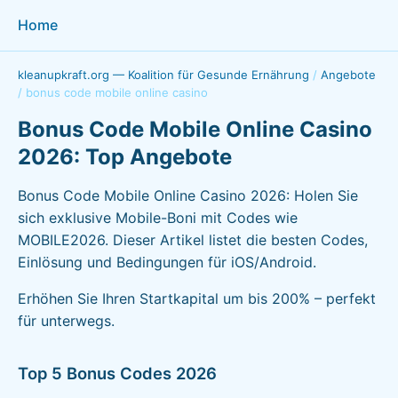
Home
kleanupkraft.org — Koalition für Gesunde Ernährung
/
Angebote
/
bonus code mobile online casino
Bonus Code Mobile Online Casino
2026: Top Angebote
Bonus Code Mobile Online Casino 2026: Holen Sie
sich exklusive Mobile-Boni mit Codes wie
MOBILE2026. Dieser Artikel listet die besten Codes,
Einlösung und Bedingungen für iOS/Android.
Erhöhen Sie Ihren Startkapital um bis 200% – perfekt
für unterwegs.
Top 5 Bonus Codes 2026