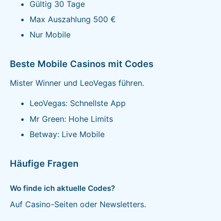
Gültig 30 Tage
Max Auszahlung 500 €
Nur Mobile
Beste Mobile Casinos mit Codes
Mister Winner und LeoVegas führen.
LeoVegas: Schnellste App
Mr Green: Hohe Limits
Betway: Live Mobile
Häufige Fragen
Wo finde ich aktuelle Codes?
Auf Casino-Seiten oder Newsletters.