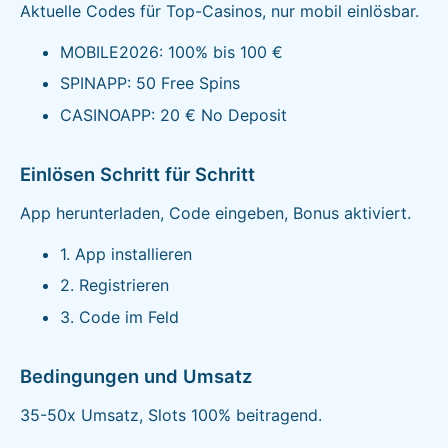
Aktuelle Codes für Top-Casinos, nur mobil einlösbar.
MOBILE2026: 100% bis 100 €
SPINAPP: 50 Free Spins
CASINOAPP: 20 € No Deposit
Einlösen Schritt für Schritt
App herunterladen, Code eingeben, Bonus aktiviert.
1. App installieren
2. Registrieren
3. Code im Feld
Bedingungen und Umsatz
35-50x Umsatz, Slots 100% beitragend.