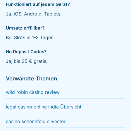
Funktioniert auf jedem Gerät?
Ja, iOS, Android, Tablets.
Umsatz erfüllbar?
Bei Slots in 1-2 Tagen.
No Deposit Codes?
Ja, bis 25 € gratis.
Verwandte Themen
wild robin casino review
legal casino online india Übersicht
casino schenefeld silvester