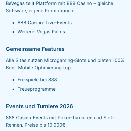
BeVegas teilt Plattform mit 888 Casino – gleiche
Software, eigene Promotionen.
888 Casino: Live-Events
Weitere: Vegas Palms
Gemeinsame Features
Alle Sites nutzen Microgaming-Slots und bieten 100%
Boni. Mobile Optimierung top.
Freispiele bei 888
Treueprogramme
Events und Turniere 2026
888 Casino Events mit Poker-Turnieren und Slot-
Rennen. Preise bis 10.000€.