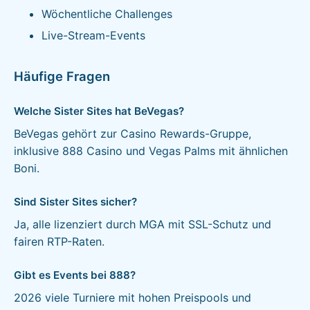
Wöchentliche Challenges
Live-Stream-Events
Häufige Fragen
Welche Sister Sites hat BeVegas?
BeVegas gehört zur Casino Rewards-Gruppe,
inklusive 888 Casino und Vegas Palms mit ähnlichen
Boni.
Sind Sister Sites sicher?
Ja, alle lizenziert durch MGA mit SSL-Schutz und
fairen RTP-Raten.
Gibt es Events bei 888?
2026 viele Turniere mit hohen Preispools und