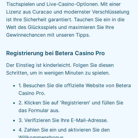
Tischspielen und Live-Casino-Optionen. Mit einer
Lizenz aus Curacao und modernster Verschlüsselung
ist Ihre Sicherheit garantiert. Tauchen Sie ein in die
Welt des Glücksspiels und maximieren Sie Ihre
Gewinnechancen mit unseren Tipps.
Registrierung bei Betera Casino Pro
Der Einstieg ist kinderleicht. Folgen Sie diesen
Schritten, um in wenigen Minuten zu spielen.
1. Besuchen Sie die offizielle Website von Betera
Casino Pro.
2. Klicken Sie auf 'Registrieren' und füllen Sie
das Formular aus.
3. Verifizieren Sie Ihre E-Mail-Adresse.
4. Zahlen Sie ein und aktivieren Sie den
Willkommensbonus.