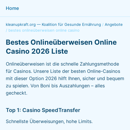
Home
kleanupkraft.org — Koalition für Gesunde Ernährung
/
Angebote
/
bestes onlineüberweisen online casino
Bestes Onlineüberweisen Online
Casino 2026 Liste
Onlineüberweisen ist die schnelle Zahlungsmethode
für Casinos. Unsere Liste der besten Online-Casinos
mit dieser Option 2026 hilft Ihnen, sicher und bequem
zu spielen. Von Boni bis Auszahlungen – alles
gecheckt.
Top 1: Casino SpeedTransfer
Schnellste Überweisungen, hohe Limits.